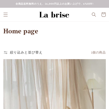
コンテ
全商品送料無料のうえ、16,000円以上のお買い上げで、6%OFF!
ンツに
進む
カ
ー
ト
コ
Home page
レ
ク
絞り込みと並び替え
1個の商品
シ
ョ
ン
: