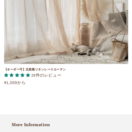
【オーダー可】北欧風リネンレースカーテン
29件のレビュー
通
¥1,500から
常
価
格
More Information