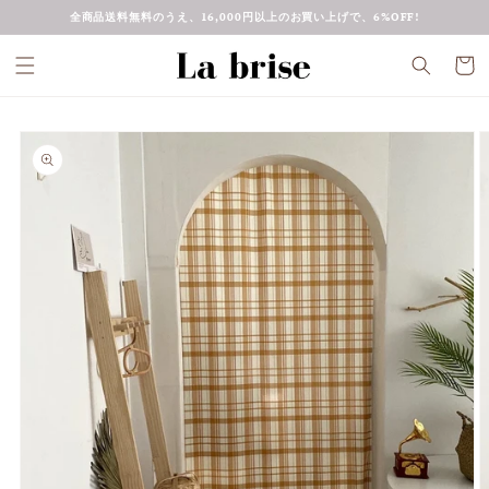
コンテ
全商品送料無料のうえ、16,000円以上のお買い上げで、6%OFF!
ンツに
進む
カ
ー
ト
商品情
報にス
キップ