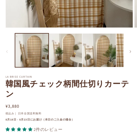
モ
ー
ダ
ル
で
メ
デ
ィ
ア
LA BRISE CURTAIN
(1)
(2
韓国風チェック柄間仕切りカーテ
を
開
ン
く
通
¥3,880
常
税込み｜ 日本全国送料無料
価
8月18日 - 8月23日にお届け（本日のご入金の場合）
格
2件のレビュー