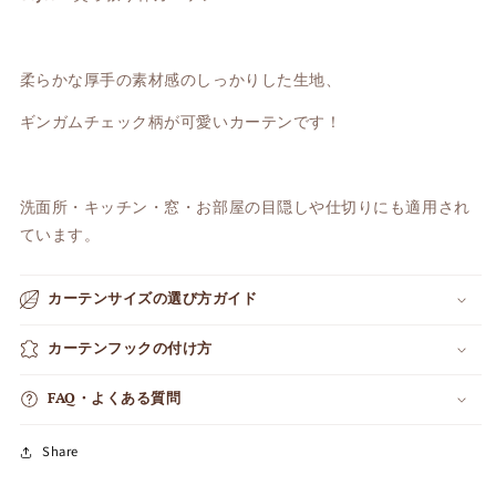
ン
ン
の
の
数
数
柔らかな厚手の素材感のしっかりした生地、
量
量
を
を
ギンガムチェック柄が可愛いカーテンです！
減
増
ら
や
す
す
洗面所・キッチン・窓・お部屋の目隠しや仕切りにも適用され
ています。
カーテンサイズの選び方ガイド
カーテンフックの付け方
FAQ・よくある質問
Share