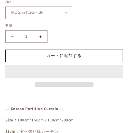
Size
数量
韓
韓
国
国
風
風
カートに追加する
チ
チ
ェ
ェ
ッ
ッ
ク
ク
柄
柄
間
間
仕
仕
切
切
----Korean Partition Curtain----
り
り
カ
カ
Size：
100cm*150cm / 100cm*200cm
ー
ー
テ
テ
Style
：
突っ張り棒カーテン