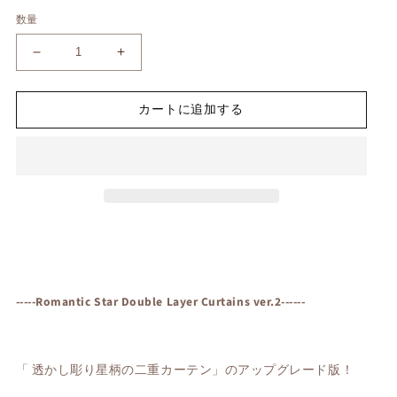
数量
【オ
【オ
ー
ー
ダ
ダ
カートに追加する
ー
ー
可】
可】
透
透
か
か
し
し
彫
彫
り
り
星
星
柄
柄
の
の
-----Romantic Star Double Layer Curtains ver.2------
二
二
重
重
カ
カ
「
透かし彫り星柄の二重カーテン
」のアップグレード版！
ー
ー
テ
テ