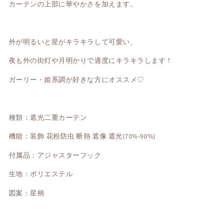
カーテンの上部に華やかさを加えます。
ン
ン
ア
ア
ッ
ッ
プ
プ
外が明るいと星がキラキラして可愛い、
グ
グ
夜も外の街灯や月明かりで適度にキラキラします！
レ
レ
ー
ー
ガーリー・姫系調が好きな方にオススメ♡
ド
ド
版
版
の
の
数
数
種類：遮光二重カーテン
量
量
機能：装飾 花粉防虫 断熱 遮像 遮光(70%-90%)
を
を
減
増
付属品：アジャスターフック
ら
や
す
す
生地：ポリエステル
図案：星柄