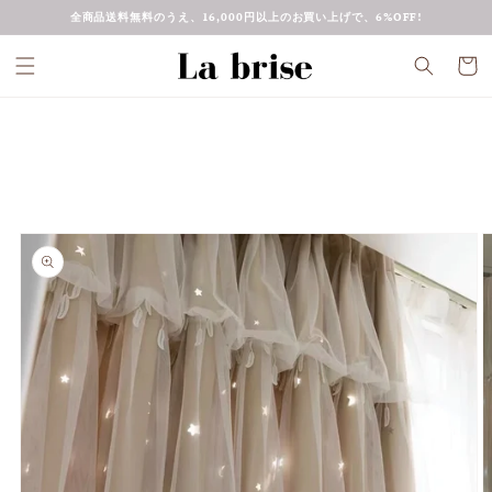
コンテ
全商品送料無料のうえ、16,000円以上のお買い上げで、6%OFF!
ンツに
進む
カ
ー
ト
商品情
報にス
キップ