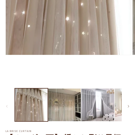
モ
ー
ダ
ル
で
メ
デ
ィ
ア
(1)
(2
を
開
く
LA BRISE CURTAIN