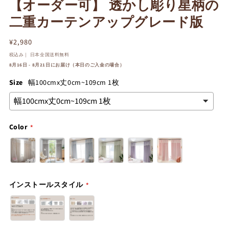
【オーダー可】 透かし彫り星柄の
二重カーテンアップグレード版
通
¥2,980
常
税込み｜ 日本全国送料無料
価
8月16日 - 8月21日にお届け（本日のご入金の場合）
格
Size
幅100cmx丈0cm~109cm 1枚
Color
インストールスタイル