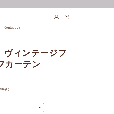
ロ
カ
グ
ー
イ
ト
ン
Contact Us
】ヴィンテージフ
フカーテン
金の場合）