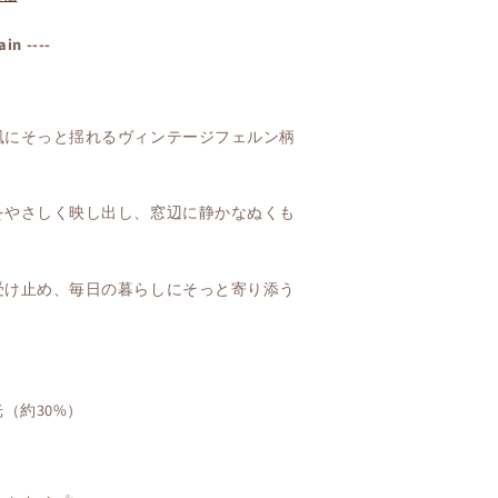
ain ----
風にそっと揺れるヴィンテージフェルン柄
をやさしく映し出し、窓辺に静かなぬくも
受け止め、毎日の暮らしにそっと寄り添う
光（約30%）