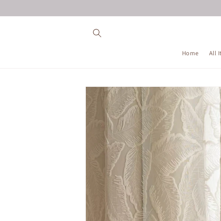
コンテ
ンツに
進む
Home
All 
商品情
報にス
キップ