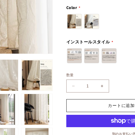
Color
インストールスタイル
数量
【オ
【オ
ー
ー
ダ
ダ
カートに追加
ー
ー
可】
可】
ヴ
ヴ
ィ
ィ
別のお支払い