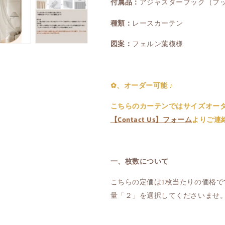
付属品：
アジャスターフック（フ
ら
や
す
す
種類：
レースカーテン
図案：
フェルン葉模様
✿、オーダー可能 ♪
こちらのカーテンではサイズオー
【Contact Us】フォーム
よりご連
一、枚数について
こちらの定価は1枚当たりの価格で
量「２」を選択してくださいませ