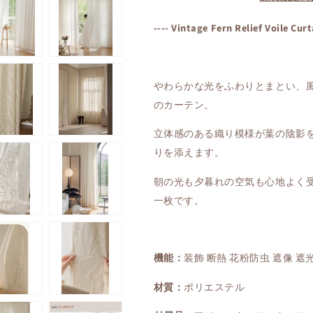
ン
ン
テ
テ
---- Vintage Fern Relief Voile Curt
ー
ー
ジ
ジ
フ
フ
ェ
ェ
やわらかな光をふわりとまとい、
ル
ル
のカーテン。
ン
ン
レ
レ
立体感のある織り模様が葉の陰影
リ
リ
りを添えます。
ー
ー
フ
フ
朝の光も夕暮れの空気も心地よく
カ
カ
一枚です。
ー
ー
テ
テ
ン
ン
の
の
機能：
装飾 断熱 花粉防虫 遮像 遮
数
数
量
量
材質：
ポリエステル
を
を
減
増