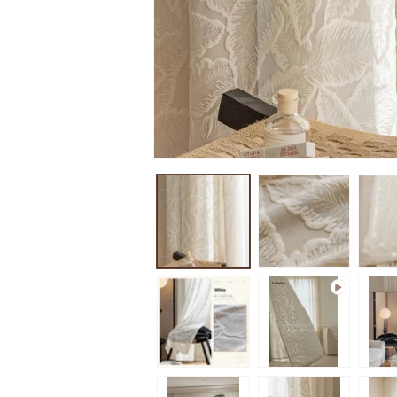
モ
ー
ダ
ル
で
メ
デ
ィ
ア
(1)
を
開
く