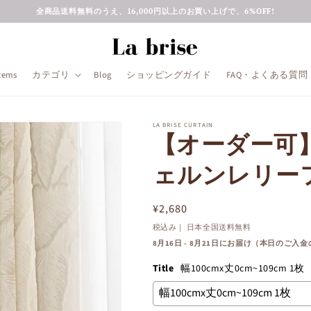
全商品送料無料のうえ、16,000円以上のお買い上げで、6%OFF!
Items
カテゴリ
Blog
ショッピングガイド
FAQ・よくある質問
LA BRISE CURTAIN
【オーダー可
ェルンレリー
通
¥2,680
常
税込み｜ 日本全国送料無料
価
8月16日 - 8月21日にお届け（本日のご入
格
Title
幅100cmx丈0cm~109cm 1枚