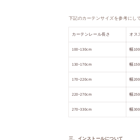
下記のカーテンサイズを参考にし
カーテンレール長さ
オス
100~130cm
幅10
130~170cm
幅150
170~220cm
幅
200
220~270cm
幅
250
270~330cm
幅
300
三、インストールについて